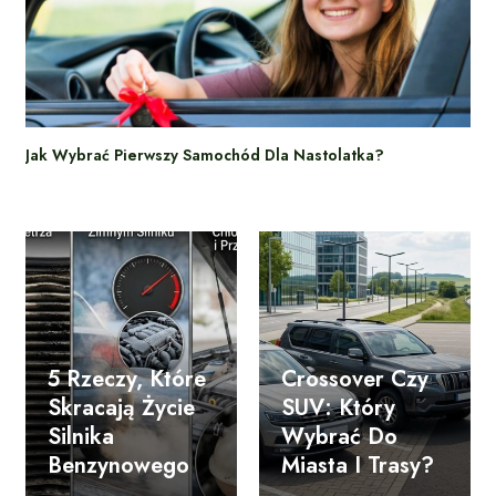
Jak Wybrać Pierwszy Samochód Dla Nastolatka?
5 Rzeczy, Które
Crossover Czy
Skracają Życie
SUV: Który
Silnika
Wybrać Do
Benzynowego
Miasta I Trasy?