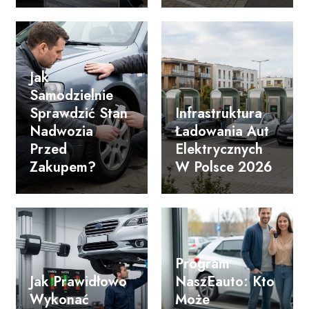
Jak
Samodzielnie
Sprawdzić Stan
Infrastruktura
Nadwozia
Ładowania Aut
Przed
Elektrycznych
Zakupem?
W Polsce 2026
Program
Jak Prawidłowo
NaszEauto: Kto
Wykonać
Może