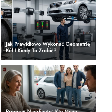
Jak Prawidłowo Wykonać Geometrię
Kół I Kiedy To Zrobić?
Program NaszEauto: Kto Może