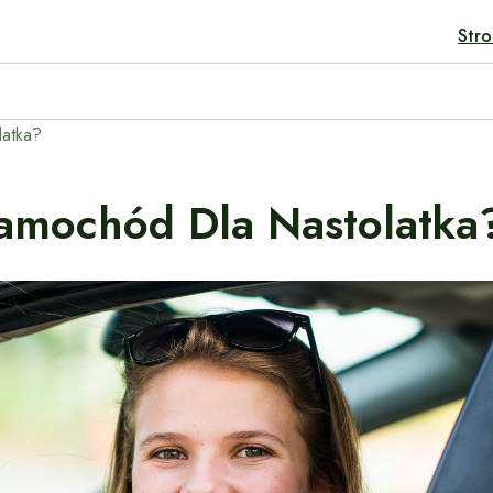
Str
brać Do Miasta I Trasy?
latka?
amochód Dla Nastolatka