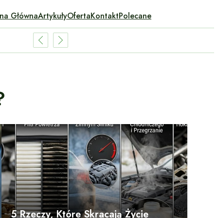
ona Główna
Artykuły
Oferta
Kontakt
Polecane
?
5 Rzeczy, Które Skracają Życie