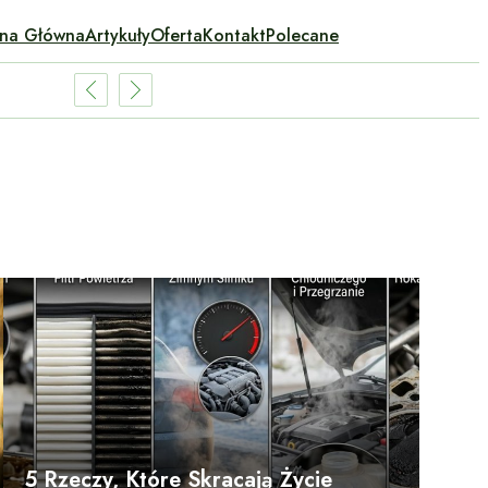
ona Główna
Artykuły
Oferta
Kontakt
Polecane
5 Rzeczy, Które Skracają Życie