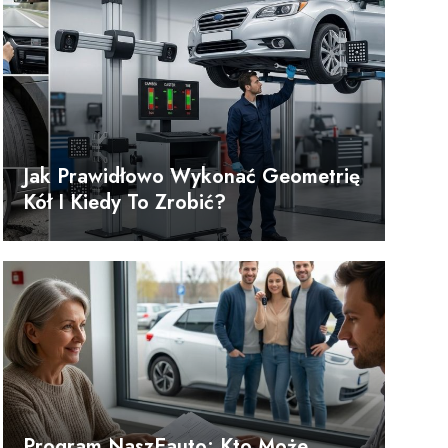
Jak Prawidłowo Wykonać Geometrię
Kół I Kiedy To Zrobić?
Program NaszEauto: Kto Może