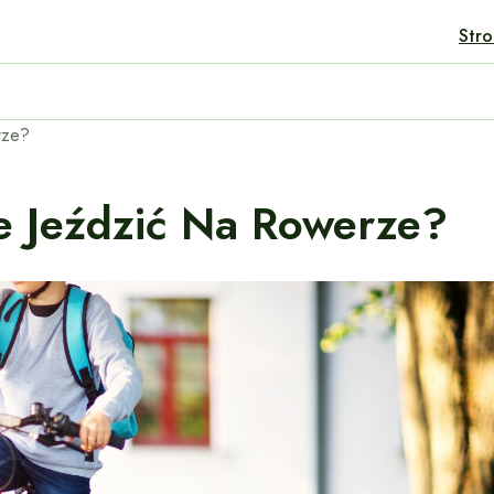
Str
ać Do Miasta I Trasy?
rze?
e Jeździć Na Rowerze?