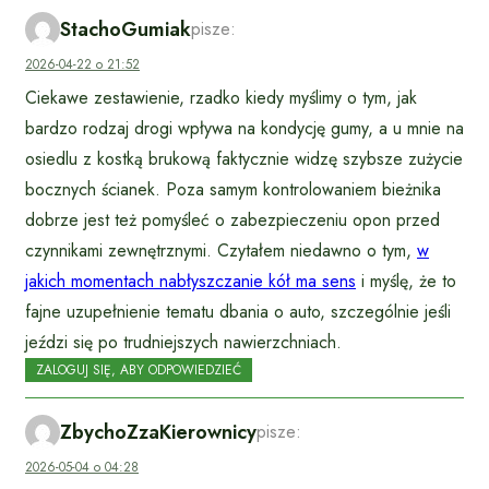
StachoGumiak
pisze:
2026-04-22 o 21:52
Ciekawe zestawienie, rzadko kiedy myślimy o tym, jak
bardzo rodzaj drogi wpływa na kondycję gumy, a u mnie na
osiedlu z kostką brukową faktycznie widzę szybsze zużycie
bocznych ścianek. Poza samym kontrolowaniem bieżnika
dobrze jest też pomyśleć o zabezpieczeniu opon przed
czynnikami zewnętrznymi. Czytałem niedawno o tym,
w
jakich momentach nabłyszczanie kół ma sens
i myślę, że to
fajne uzupełnienie tematu dbania o auto, szczególnie jeśli
jeździ się po trudniejszych nawierzchniach.
ZALOGUJ SIĘ, ABY ODPOWIEDZIEĆ
ZbychoZzaKierownicy
pisze:
2026-05-04 o 04:28