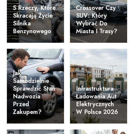
5 Rzeczy, Które
Crossover Czy
Skracają Życie
SUV: Który
Silnika
Wybrać Do
Benzynowego
Miasta I Trasy?
Jak
Samodzielnie
Sprawdzić Stan
Infrastruktura
Nadwozia
Ładowania Aut
Przed
Elektrycznych
Zakupem?
W Polsce 2026