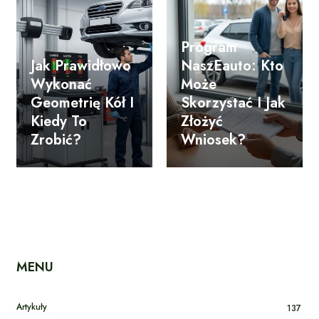
Program
Jak Prawidłowo
NaszEauto: Kto
Wykonać
Może
Geometrię Kół I
Skorzystać I Jak
Kiedy To
Złożyć
Zrobić?
Wniosek?
MENU
Artykuły
137