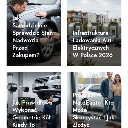
Jak
Samodzielnie
Sprawdzić Stan
Infrastruktura
Nadwozia
Ładowania Aut
Przed
Elektrycznych
Zakupem?
W Polsce 2026
Program
Jak Prawidłowo
NaszEauto: Kto
Wykonać
Może
Geometrię Kół I
Skorzystać I Jak
Kiedy To
Złożyć