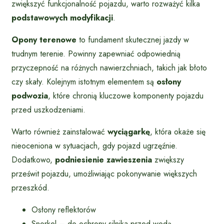
zwiększyć funkcjonalność pojazdu, warto rozważyć kilka
podstawowych modyfikacji
.
Opony terenowe
to fundament skutecznej jazdy w
trudnym terenie. Powinny zapewniać odpowiednią
przyczepność na różnych nawierzchniach, takich jak błoto
czy skały. Kolejnym istotnym elementem są
osłony
podwozia
, które chronią kluczowe komponenty pojazdu
przed uszkodzeniami.
Warto również zainstalować
wyciągarkę
, która okaże się
nieoceniona w sytuacjach, gdy pojazd ugrzęźnie.
Dodatkowo,
podniesienie zawieszenia
zwiększy
prześwit pojazdu, umożliwiając pokonywanie większych
przeszkód.
Osłony reflektorów
Snorkel – do ochrony silnika przed wodą