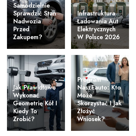
Samodzielnie
Sprawdzić Stan
Infrastruktura
Nadwozia
Ładowania Aut
Przed
Elektrycznych
Zakupem?
W Polsce 2026
Program
Jak Prawidłowo
NaszEauto: Kto
Wykonać
Może
Geometrię Kół I
Skorzystać I Jak
Kiedy To
Złożyć
Zrobić?
Wniosek?