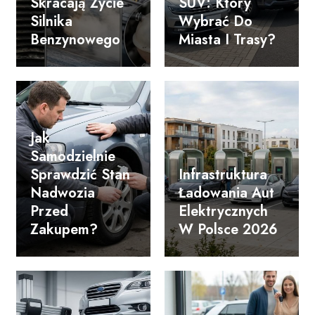
Skracają Życie
SUV: Który
Silnika
Wybrać Do
Benzynowego
Miasta I Trasy?
Jak
Samodzielnie
Sprawdzić Stan
Infrastruktura
Nadwozia
Ładowania Aut
Przed
Elektrycznych
Zakupem?
W Polsce 2026