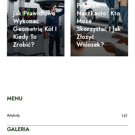
Program
Jak Prawidłowo
NaszEauto: Kto
Wykonać
Może
Geometrię Kół I
Skorzystać I Jak
Kiedy To
Złożyć
Zrobić?
Wniosek?
MENU
Artykuły
137
GALERIA