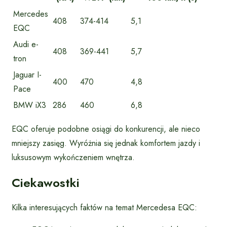
Mercedes
408
374-414
5,1
EQC
Audi e-
408
369-441
5,7
tron
Jaguar I-
400
470
4,8
Pace
BMW iX3
286
460
6,8
EQC oferuje podobne osiągi do konkurencji, ale nieco
mniejszy zasięg. Wyróżnia się jednak komfortem jazdy i
luksusowym wykończeniem wnętrza.
Ciekawostki
Kilka interesujących faktów na temat Mercedesa EQC: