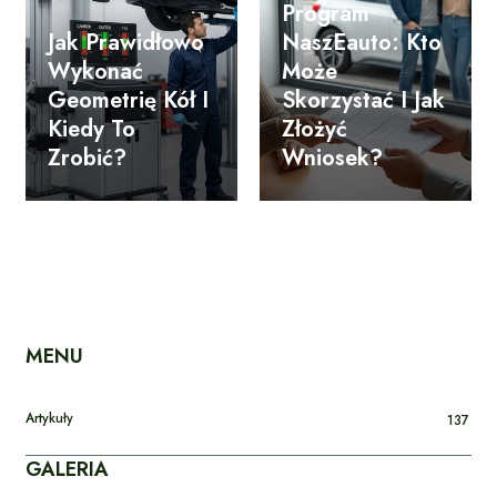
Program
Jak Prawidłowo
NaszEauto: Kto
Wykonać
Może
Geometrię Kół I
Skorzystać I Jak
Kiedy To
Złożyć
Zrobić?
Wniosek?
MENU
Artykuły
137
GALERIA