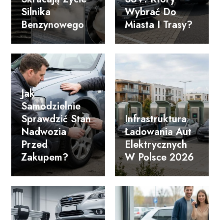
Silnika
Wybrać Do
Benzynowego
Miasta I Trasy?
Jak
Samodzielnie
Sprawdzić Stan
Infrastruktura
Nadwozia
Ładowania Aut
Przed
Elektrycznych
Zakupem?
W Polsce 2026